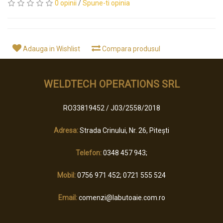
0 opinii
/
Spune-ti opinia
Adauga in Wishlist
Compara produsul
WELDTECH OPERATIONS SRL
RO33819452 / J03/2558/2018
Adresa:
Strada Crinului, Nr. 26, Pitești
Telefon:
0348 457 943;
Mobil:
0756 971 452; 0721 555 524
Email:
comenzi@labutoaie.com.ro