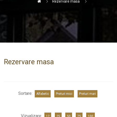
Rezervare masa
Rezervare masa
Sortare:
Alfabetic
Preturi mici
Preturi mari
Vizualizare:
12
25
50
75
100