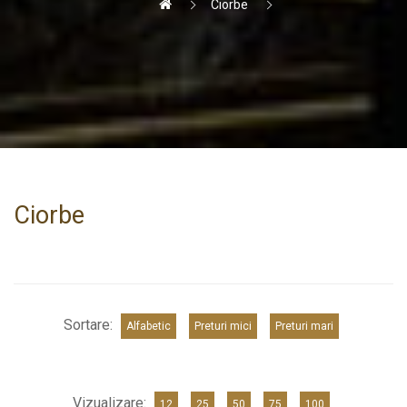
Ciorbe
Ciorbe
Sortare:
Alfabetic
Preturi mici
Preturi mari
Vizualizare:
12
25
50
75
100