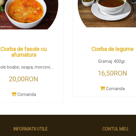
Ciorba de fasole cu
Ciorba de legume
afumatura
Gramaj: 400gr..
ole boabe, ceapa, morcovi, ..
16,50RON
20,00RON
Comanda
Comanda
INFORMATII UTILE
CONTUL MEU