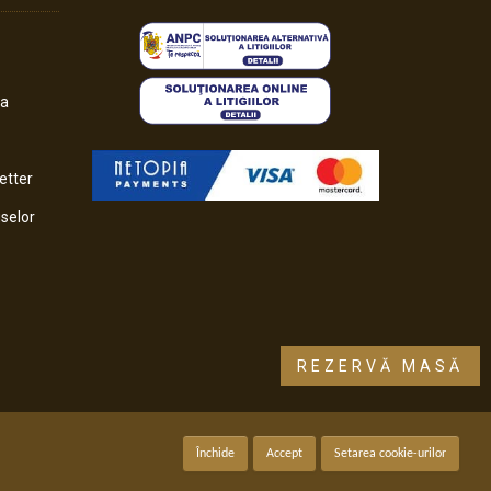
da
etter
selor
REZERVĂ MASĂ
Închide
Accept
Setarea cookie-urilor
Created with ❤️ by