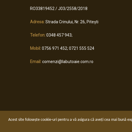
RO33819452 / J03/2558/2018
Adresa:
Strada Crinului, Nr. 26, Pitești
Telefon:
0348 457 943;
Mobil:
0756 971 452; 0721 555 524
Email:
comenzi@labutoaie.com.ro
Acest site folosește cookie-uri pentru a vă asigura că aveți cea mai bună ex
Copyright © WELDTECH OPERATIONS SRL | Toate dreptu
Setări cookies