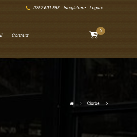
0767 601 585
Inregistrare
Logare
0
i
Contact
Ciorbe