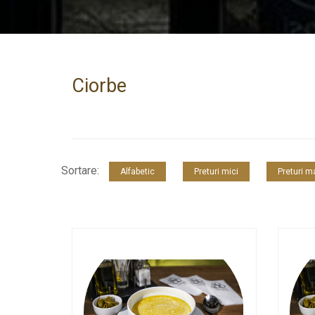
Ciorbe
Sortare:
Alfabetic
Preturi mici
Preturi m