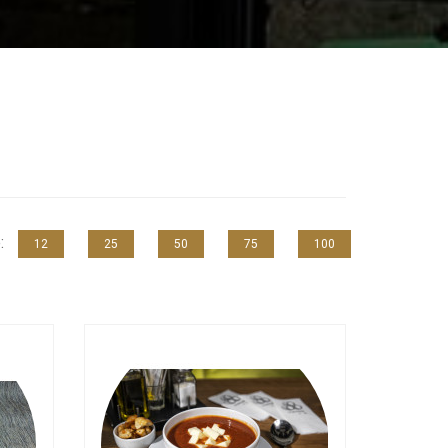
e:
12
25
50
75
100