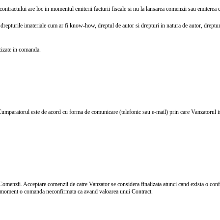
ontractului are loc in momentul emiterii facturii fiscale si nu la lansarea comenzii sau emiterea 
e drepturile imateriale cum ar fi know-how, dreptul de autor si drepturi in natura de autor, dreptur
ecizate in comanda.
, Cumparatorul este de acord cu forma de comunicare (telefonic sau e-mail) prin care Vanzatorul
menzii. Acceptare comenzii de catre Vanzator se considera finalizata atunci cand exista o confi
 un moment o comanda neconfirmata ca avand valoarea unui Contract.