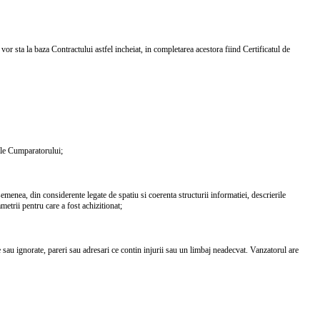
vor sta la baza Contractului astfel incheiat, in completarea acestora fiind Certificatul de
iile Cumparatorului;
menea, din considerente legate de spatiu si coerenta structurii informatiei, descrierile
etrii pentru care a fost achizitionat;
sau ignorate, pareri sau adresari ce contin injurii sau un limbaj neadecvat. Vanzatorul are