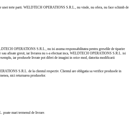
vandute unei terte parti. WELDTECH OPERATIONS S.R.L., nu vinde, nu ofera, nu face schimb de
eea, WELDTECH OPERATIONS S.R.L., nu isi asuma responsabilitatea pentru greselile de tiparire
e de date sau afisate gresit, iar livrarea nu s-a efectuat inca, WELDTECH OPERATIONS S.R.L. isi
exemplu, iar produsele livrate pot diferi de imagini in orice mod, datorita modificarii
IONS S.R.L. de la clientul respectiv. Clientul are obligatia sa verifice produsele in
enea, nici returnarea produselor.
 poate mari termenul de livrare.