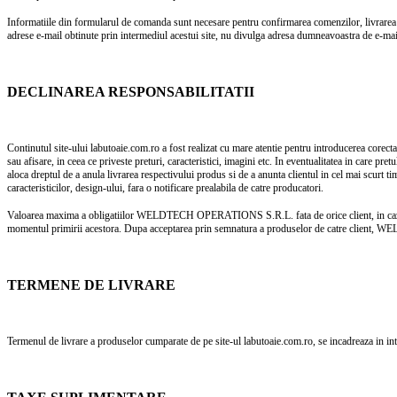
Informatiile din formularul de comanda sunt necesare pentru confirmarea comenzilor, livrar
adrese e-mail obtinute prin intermediul acestui site, nu divulga adresa dumneavoastra de e-mail
DECLINAREA RESPONSABILITATII
Continutul site-ului labutoaie.com.ro a fost realizat cu mare atentie pentru introducerea core
sau afisare, in ceea ce priveste preturi, caracteristici, imagini etc. In eventualitatea in care
aloca dreptul de a anula livrarea respectivului produs si de a anunta clientul in cel mai scurt 
caracteristicilor, design-ului, fara o notificare prealabila de catre producatori.
Valoarea maxima a obligatiilor WELDTECH OPERATIONS S.R.L. fata de orice client, in cazul 
momentul primirii acestora. Dupa acceptarea prin semnatura a produselor de catre client, W
TERMENE DE LIVRARE
Termenul de livrare a produselor cumparate de pe site-ul labutoaie.com.ro, se incadreaza in