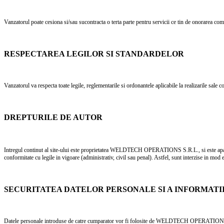
Vanzatorul poate cesiona si/sau sucontracta o terta parte pentru servicii ce tin de onorarea co
RESPECTAREA LEGILOR SI STANDARDELOR
Vanzatorul va respecta toate legile, reglementarile si ordonantele aplicabile la realizarile sale c
DREPTURILE DE AUTOR
Intregul continut al site-ului este proprietatea WELDTECH OPERATIONS S.R.L., si este apar
conformitate cu legile in vigoare (administrativ, civil sau penal). Astfel, sunt interzise in 
SECURITATEA DATELOR PERSONALE SI A INFORMATI
Datele personale introduse de catre cumparator vor fi folosite de WELDTECH OPERATIONS S.