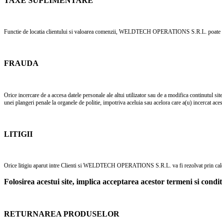
TAXE SUPLIMENTARE
Functie de locatia clientului si valoarea comenzii, WELDTECH OPERATIONS S.R.L. poate percepe 
FRAUDA
Orice incercare de a accesa datele personale ale altui utilizator sau de a modifica continutul sit
unei plangeri penale la organele de politie, impotriva aceluia sau acelora care a(u) incercat aces
LITIGII
Orice litigiu aparut intre Clienti si WELDTECH OPERATIONS S.R.L. va fi rezolvat prin cale ami
Folosirea acestui site, implica acceptarea acestor termeni si conditi
RETURNAREA PRODUSELOR