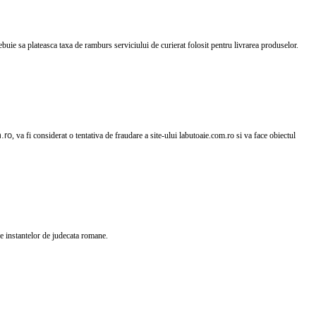
e sa plateasca taxa de ramburs serviciului de curierat folosit pentru livrarea produselor.
.ro
, va fi considerat o tentativa de fraudare a site-ului labutoaie.com.ro si va face obiectul
e instantelor de judecata romane.