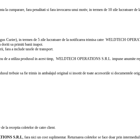
 la cumparare, fara penalitati si fara invocarea unui motiv, in termen de 10 zile lucratoare de la 
d (Cargus Curier), in termen de 5 zile lucratoare de la notificarea trimisa catre WELDTECH OP
oriti sa primiti banii inapoi.
i, fara a include taxele de transport.
 nu de a utiliza produsul in acest timp, WELDTECH OPERATIONS S.R.L. impune anumite reguli le
uie sa fie trimis in ambalajul original si insotit de toate accesoriile si documentele original
e la receptia coletelor de catre client.
IONS S.R.L
, fara nici un cost suplimentar. Returnarea coletelor se face doar prin intermedi