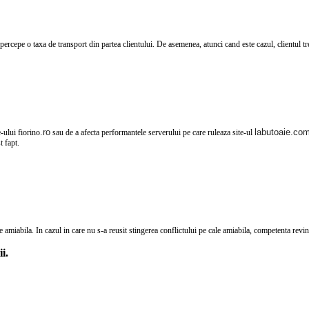
o taxa de transport din partea clientului. De asemenea, atunci cand este cazul, clientul trebui
.ro
labutoaie.com
e-ului fiorino
sau de a afecta performantele serverului pe care ruleaza site-ul
t fapt.
abila. In cazul in care nu s-a reusit stingerea conflictului pe cale amiabila, competenta revin
i.