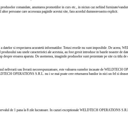
ea produselor comandate, anuntarea promotiilor in curs etc., in niciun caz nefiind furnizate/
 altor persoane care acceseaza paginile acestui site, fara acordul dumneavoastra explicit.
cta a datelor si respectarea acuratetii informatiilor. Totusi erorile nu sunt imposibile. De ac
 pretul produsului sau unele caracteristici ale acestuia, au fost gresit introduse in bazele noastr
timp despre eroarea aparuta. De asemenea, imaginile produselor sunt prezentate pe site cu titlu de 
nelivrarii sau livrarii necorespunzatoare, este valoarea sumelor incasate de WELDTECH OPERAT
ELDTECH OPERATIONS S.R.L. nu i se mai poate cere returnarea banilor in nici un fel si deasem
 intervalul de 1 pana la 8 zile lucratoare. In cazuri exceptionale WELDTECH OPERATIONS S.R.L.