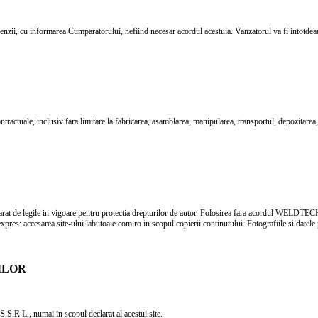
menzii, cu informarea Cumparatorului, nefiind necesar acordul acestuia. Vanzatorul va fi intotdea
ontractuale, inclusiv fara limitare la fabricarea, asamblarea, manipularea, transportul, depozitarea,
at de legile in vigoare pentru protectia drepturilor de autor. Folosirea fara acordul WELDT
mod expres: accesarea site-ului labutoaie.com.ro in scopul copierii continutului. Fotografiile 
ILOR
R.L., numai in scopul declarat al acestui site.