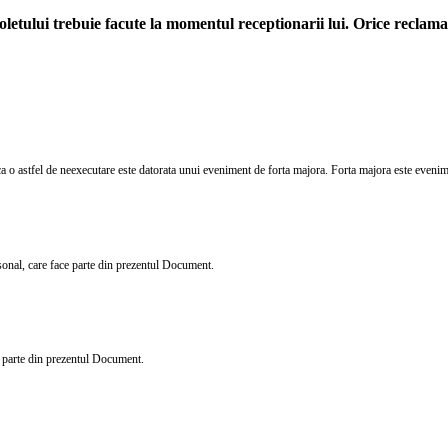
letului trebuie facute la momentul receptionarii lui. Orice reclamati
a o astfel de neexecutare este datorata unui eveniment de forta majora. Forta majora este eveniment
rsonal, care face parte din prezentul Document.
ce parte din prezentul Document.