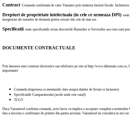
Contract
: Comanda confirmata de catre Vanzator prin emiterea facturii fiscale. Incheierea c
Drepturi de proprietate intelectuala (in cele ce urmeaza DPI)
: toat
inregistrari ale numelor de domenii pentru oricare din cele de mai sus.
Specificatii
: toate specificatiile si/sau descrierile Bunurilor si Serviciilor asa cum sunt pr
DOCUMENTE CONTRACTUALE
Prin lansarea unei comenzi electronice sau telefonice pe site-ul http://www.labutoaie.com.ro
importantei:
Comanda (impreuna cu mentiunile clare asupra datelor de livrare si facturare)
Specificatiile Cumparatorului (acolo unde este cazul)
TCGV
Daca Vanzatorul confirma comanda, acest lucru va implica o acceptare completa a termenilor Co
fara a necesita o confirmare de primire din partea acestuia. Vanzatorul nu considera in nici