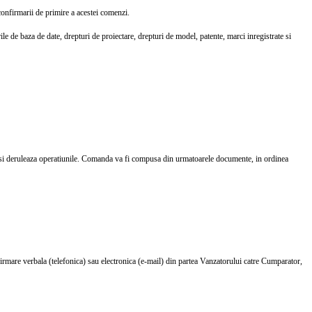
confirmarii de primire a acestei comenzi.
ile de baza de date, drepturi de proiectare, drepturi de model, patente, marci inregistrate si
 isi deruleaza operatiunile. Comanda va fi compusa din urmatoarele documente, in ordinea
rmare verbala (telefonica) sau electronica (e-mail) din partea Vanzatorului catre Cumparator,