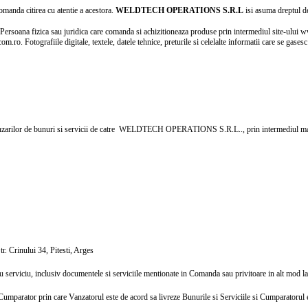
comanda citirea cu atentie a acestora.
WELDTECH OPERATIONS S.R.L
isi asuma dreptul de
Persoana fizica sau juridica care comanda si achizitioneaza produse prin intermediul site-ului
m.ro. Fotografiile digitale, textele, datele tehnice, preturile si celelalte informatii care se gase
 vanzarilor de bunuri si servicii de catre WELDTECH OPERATIONS S.R.L.., prin intermediul ma
tr. Crinului 34, Pitesti, Arges
 sau serviciu, inclusiv documentele si serviciile mentionate in Comanda sau privitoare in alt mod 
umparator prin care Vanzatorul este de acord sa livreze Bunurile si Serviciile si Cumparatorul es