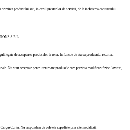
primirea produsului sau, in cazul prestarilor de servicii, de la incheierea contractului.
ERATIONS S.R.L.
gate de acceptarea produselor la retur. In functie de starea produsului returnat,
e. Nu sunt acceptate pentru returnare produsele care prezinta modificari fizice, lovituri,
ul CargusCurier. Nu raspundem de coletele expediate prin alte modalitati.