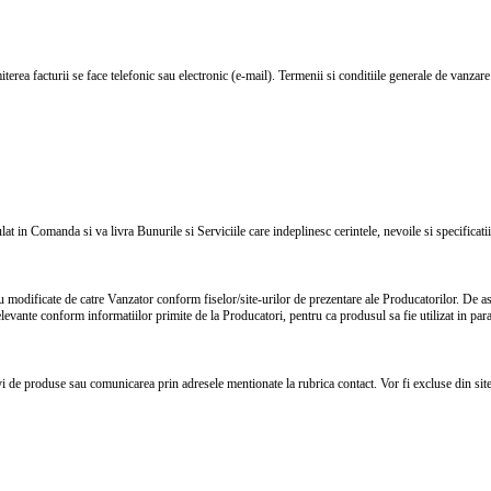
erea facturii se face telefonic sau electronic (e-mail). Termenii si conditiile generale de vanzare 
pulat in Comanda si va livra Bunurile si Serviciile care indeplinesc cerintele, nevoile si specificat
u modificate de catre Vanzator conform fiselor/site-urilor de prezentare ale Producatorilor. De ase
levante conform informatiilor primite de la Producatori, pentru ca produsul sa fie utilizat in param
i de produse sau comunicarea prin adresele mentionate la rubrica contact. Vor fi excluse din site 