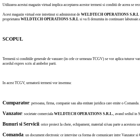
Utilizarea acestui magazin virtual implica acceptarea acestor termeni si conditii de aceea se re
Acest magazin virtual este intretinut si administrat de
WELDTECH OPERATIONS S.R.L
proprietatea
WELDTECH OPERATIONS S.R.L
si va fi denumita in continuare labutoaie.co
SCOPUL
Termenii si conditiile generale de vanzare (in cele ce urmeaza TCGV) se vor aplica tuturor
acordul expres scris al ambelor parti.
In acest TCGV, urmatorii termeni vor insemna:
Cumparator
: persoana, firma, companie sau alta entitate juridica care emite o Comanda.
Vanzator
: societate comerciala
WELDTECH OPERATIONS S.R.L.
, avand sediul in S
Bunuri si Servicii
: orice proiect la cheie, echipament, material si/sau parte a acestora
Comanda
: un document electronic ce intervine ca forma de comunicare intre Vanzator si C