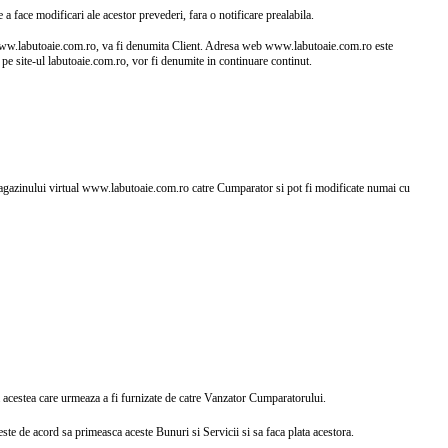
 a face modificari ale acestor prevederi, fara o notificare prealabila.
 www.labutoaie.com.ro, va fi denumita Client. Adresa web www.labutoaie.com.ro este
sc pe site-ul labutoaie.com.ro, vor fi denumite in continuare continut.
gazinului virtual www.labutoaie.com.ro catre Cumparator si pot fi modificate numai cu
la acestea care urmeaza a fi furnizate de catre Vanzator Cumparatorului.
te de acord sa primeasca aceste Bunuri si Servicii si sa faca plata acestora.