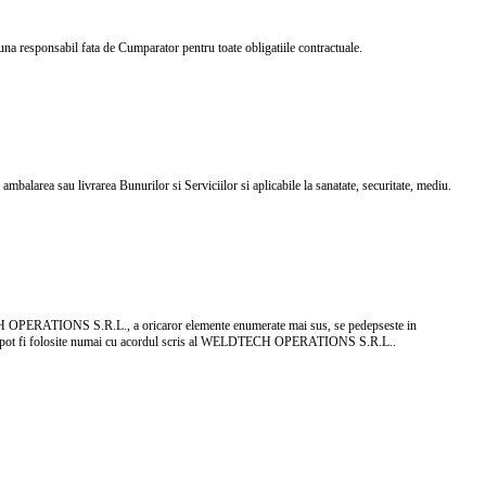
una responsabil fata de Cumparator pentru toate obligatiile contractuale.
 ambalarea sau livrarea Bunurilor si Serviciilor si aplicabile la sanatate, securitate, mediu.
ECH OPERATIONS S.R.L., a oricaror elemente enumerate mai sus, se pedepseste in
si datele pot fi folosite numai cu acordul scris al WELDTECH OPERATIONS S.R.L..