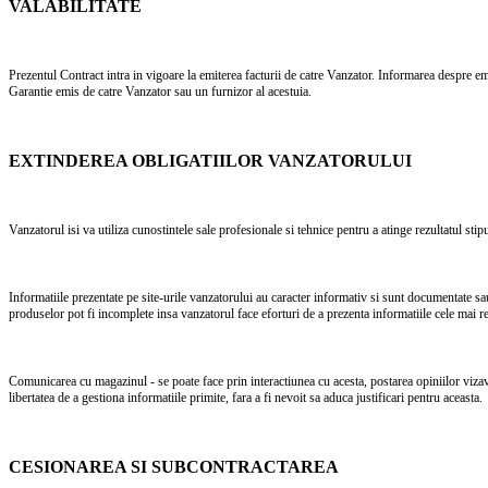
VALABILITATE
Prezentul Contract intra in vigoare la emiterea facturii de catre Vanzator. Informarea despre emit
Garantie emis de catre Vanzator sau un furnizor al acestuia.
EXTINDEREA OBLIGATIILOR VANZATORULUI
Vanzatorul isi va utiliza cunostintele sale profesionale si tehnice pentru a atinge rezultatul sti
Informatiile prezentate pe site-urile vanzatorului au caracter informativ si sunt documentate sa
produselor pot fi incomplete insa vanzatorul face eforturi de a prezenta informatiile cele mai re
Comunicarea cu magazinul - se poate face prin interactiunea cu acesta, postarea opiniilor vizav
libertatea de a gestiona informatiile primite, fara a fi nevoit sa aduca justificari pentru aceasta.
CESIONAREA SI SUBCONTRACTAREA