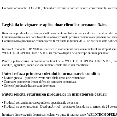
Conform ordonantei 130/ 2000, clientul are dreptul sa notifice in scris comerciantului ca renunta
Legislatia in vigoare se aplica doar clientilor persoane fizice.
Returnarea produselor se face pe cheltuiala clientului, folosind serviciile de curierat rapi
Dumneavoastra alegeti daca folositi valoarea returnata pentru a comanda alte produse sau daca d
Contravaloarea produselor comandate va fi returnata in termen de 30 de zile de la data notificari
Intrucat Ordonanta 130/ 2000 nu specifica in mod concret daca consumatorul are dreptul sau
WELDTECH OPERATIONS S.R.L. isi rezerva dreptul de a percepe anumite penalitati.
Pentru a putea returna un produs achizitionat de la WELDTECH OPERATIONS S.R.L., produsul treb
ciobituri, zgarieturi, socuri etc sau numere seriale sterse sau modificate.
Puteti refuza primirea coletului in urmatoarele conditii:
• Livrare gresita – produsele livrate sunt altele decat cele comandate;
• Cantitatea produselor livrate difera de cantitatea comandata;
• Coletele/ produsele livrate sunt deteriorate.
Puteti solicita returnarea produselor in urmatoarele cazuri:
• Produsul comandat nu corespunde cu specificatiile de pe site.
• Produsul nu este functional - Dead on Arrival - solicitarea facandu-se in termen de 24 de ore d
In oricare dintre cazurile de mai sus, coletul va putea fi returnat catre
WELDTECH OPERAT