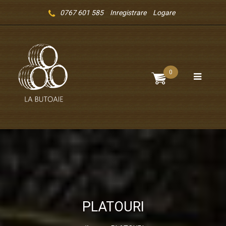
0767 601 585
Inregistrare
Logare
0
PLATOURI