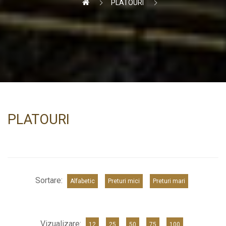
PLATOURI
PLATOURI
Sortare:
Alfabetic
Preturi mici
Preturi mari
Vizualizare:
12
25
50
75
100