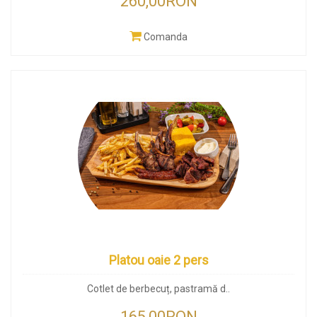
260,00RON
Comanda
Platou oaie 2 pers
Cotlet de berbecuț, pastramă d..
165,00RON