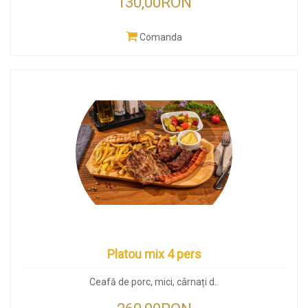
130,00RON
Comanda
Platou mix 4 pers
Ceafă de porc, mici, cârnați d..