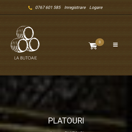
0767 601 585
Inregistrare
Logare
0
PLATOURI