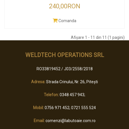
240,00RON
Comanda
Afişare 1 - 11 din 11 (1 pagini)
WELDTECH OPERATIONS SRL
RO33819452 / J03/2558/2018
Adresa:
Strada Crinului, Nr. 26, Pitești
Telefon:
0348 457 943;
Mobil:
0756 971 452; 0721 555 524
Email:
comenzi@labutoaie.com.ro