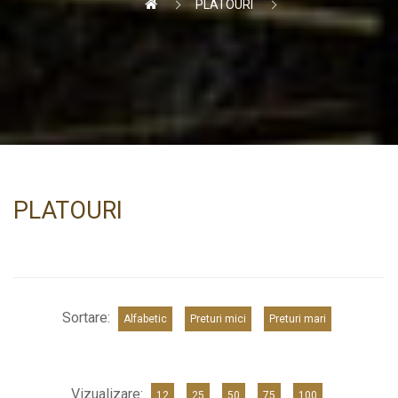
PLATOURI
PLATOURI
Sortare:
Alfabetic
Preturi mici
Preturi mari
Vizualizare:
12
25
50
75
100