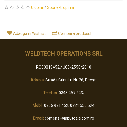
0 opinii
/
Spune-ti opinia
Adauga in Wishlist
Compara produsul
WELDTECH OPERATIONS SRL
RO33819452 / J03/2558/2018
Adresa:
Strada Crinului, Nr. 26, Pitești
Telefon:
0348 457 943;
Mobil:
0756 971 452; 0721 555 524
Email:
comenzi@labutoaie.com.ro