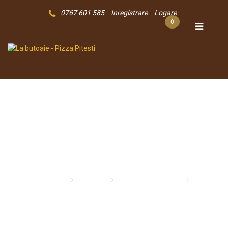
0767 601 585
Inregistrare
Logare
0
Pizza Della Casa
Pizza
Pizza Della Casa