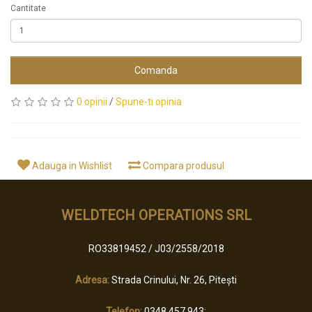
Cantitate
Comanda
0 opinii
/
Spune-ti opinia
Adauga in Wishlist
Compara produsul
WELDTECH OPERATIONS SRL
RO33819452 / J03/2558/2018
Adresa:
Strada Crinului, Nr. 26, Pitești
Telefon:
0348 457 943;