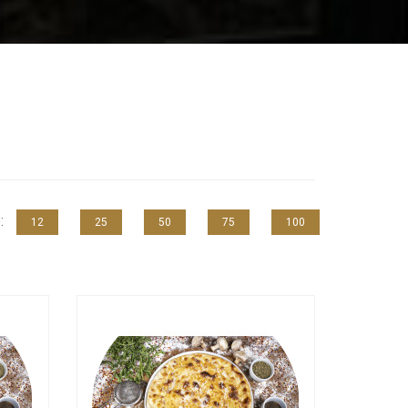
e:
12
25
50
75
100