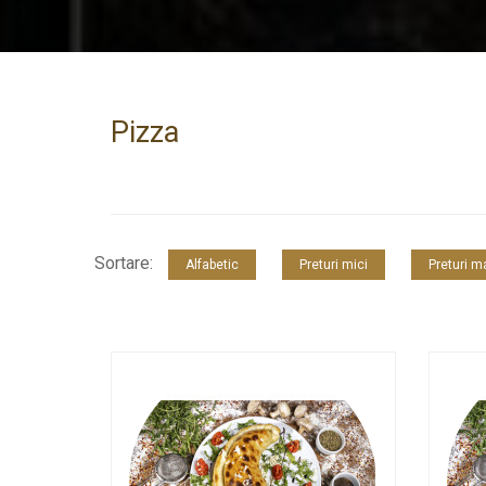
Pizza
Sortare:
Alfabetic
Preturi mici
Preturi m