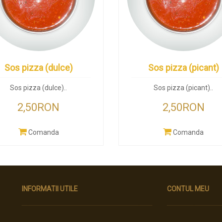
Sos pizza (dulce)
Sos pizza (picant)
Sos pizza (dulce)..
Sos pizza (picant)..
2,50RON
2,50RON
Comanda
Comanda
INFORMATII UTILE
CONTUL MEU