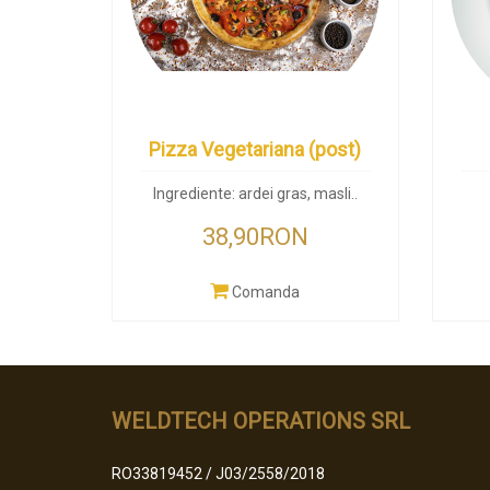
Pizza Vegetariana (post)
Ingrediente: ardei gras, masli..
38,90RON
Comanda
WELDTECH OPERATIONS SRL
RO33819452 / J03/2558/2018