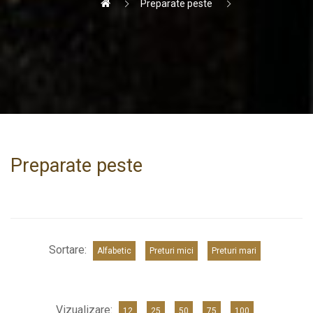
Preparate peste
Preparate peste
Sortare:
Alfabetic
Preturi mici
Preturi mari
Vizualizare:
12
25
50
75
100