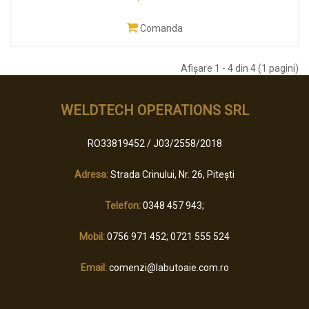
Comanda
Afişare 1 - 4 din 4 (1 pagini)
WELDTECH OPERATIONS SRL
RO33819452 / J03/2558/2018
Adresa:
Strada Crinului, Nr. 26, Pitești
Telefon:
0348 457 943;
Mobil:
0756 971 452; 0721 555 524
Email:
comenzi@labutoaie.com.ro