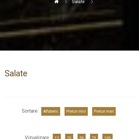
Salate
Salate
Sortare:
Alfabetic
Preturi mici
Preturi mari
Vizualizare:
12
25
50
75
100