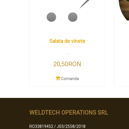
Salata de vinete
..
20,50RON
Comanda
WELDTECH OPERATIONS SRL
RO33819452 / J03/2558/2018