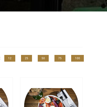
e:
12
25
50
75
100