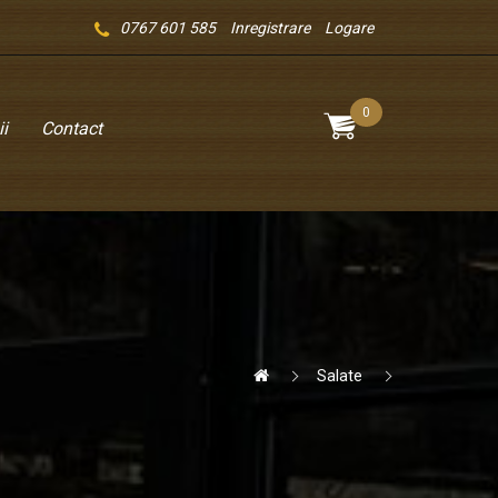
0767 601 585
Inregistrare
Logare
0
i
Contact
Salate