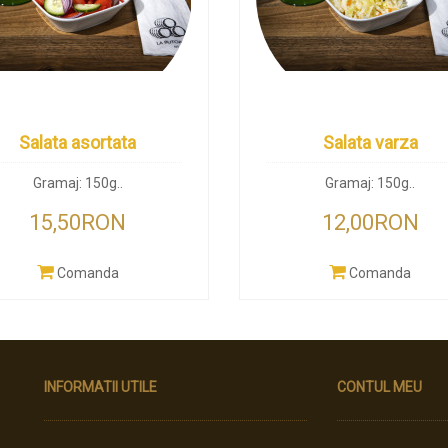
Salata asortata
Salata varza
Gramaj: 150g..
Gramaj: 150g..
15,50RON
12,00RON
Comanda
Comanda
INFORMATII UTILE
CONTUL MEU