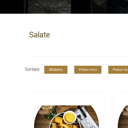
Salate
Sortare:
Alfabetic
Preturi mici
Preturi m