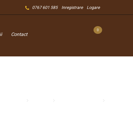
0767 601 585
Inregistrare
Logare
0
i
Contact
Bauturi
Purcari Chardonnay