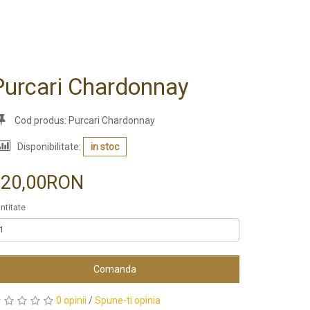
Purcari Chardonnay
Cod produs: Purcari Chardonnay
Disponibilitate:
in stoc
120,00RON
ntitate
Comanda
0 opinii
/
Spune-ti opinia