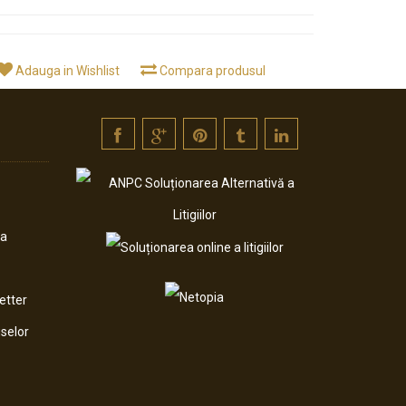
Adauga in Wishlist
Compara produsul
da
etter
selor