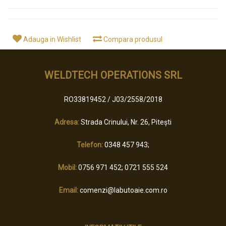
Adauga in Wishlist
Compara produsul
WELDTECH OPERATIONS SRL
RO33819452 / J03/2558/2018
Adresa:
Strada Crinului, Nr. 26, Pitești
Telefon:
0348 457 943;
Mobil:
0756 971 452; 0721 555 524
Email:
comenzi@labutoaie.com.ro